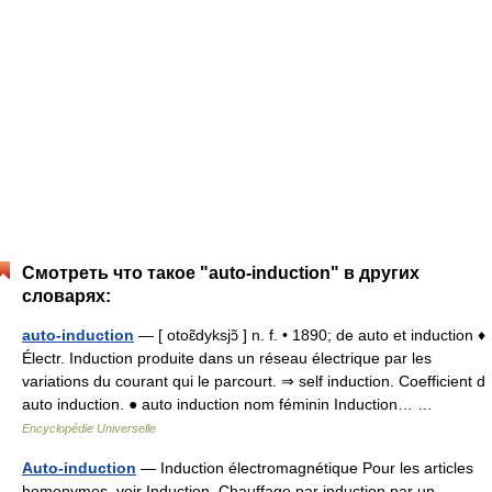
Смотреть что такое "auto-induction" в других
словарях:
auto-induction
— [ otoɛ̃dyksjɔ̃ ] n. f. • 1890; de auto et induction ♦
Électr. Induction produite dans un réseau électrique par les
variations du courant qui le parcourt. ⇒ self induction. Coefficient d
auto induction. ● auto induction nom féminin Induction… …
Encyclopédie Universelle
Auto-induction
— Induction électromagnétique Pour les articles
homonymes, voir Induction. Chauffage par induction par un