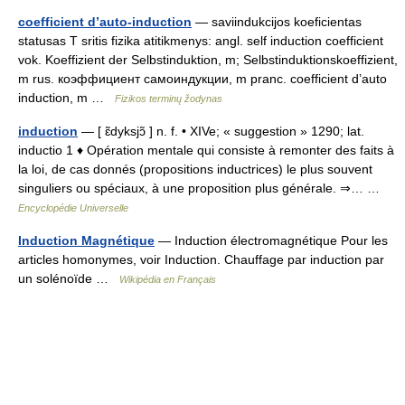
coefficient d’auto-induction
— saviindukcijos koeficientas
statusas T sritis fizika atitikmenys: angl. self induction coefficient
vok. Koeffizient der Selbstinduktion, m; Selbstinduktionskoeffizient,
m rus. коэффициент самоиндукции, m pranc. coefficient d’auto
induction, m …
Fizikos terminų žodynas
induction
— [ ɛ̃dyksjɔ̃ ] n. f. • XIVe; « suggestion » 1290; lat.
inductio 1 ♦ Opération mentale qui consiste à remonter des faits à
la loi, de cas donnés (propositions inductrices) le plus souvent
singuliers ou spéciaux, à une proposition plus générale. ⇒… …
Encyclopédie Universelle
Induction Magnétique
— Induction électromagnétique Pour les
articles homonymes, voir Induction. Chauffage par induction par
un solénoïde …
Wikipédia en Français