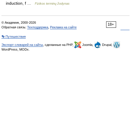
induction, f …
Fizikos terminų žodynas
© Академик, 2000-2026
18+
Обратная связь:
Техподдержка
,
Реклама на сайте
👣 Путешествия
Экспорт словарей на сайты
, сделанные на PHP,
Joomla,
Drupal,
WordPress, MODx.