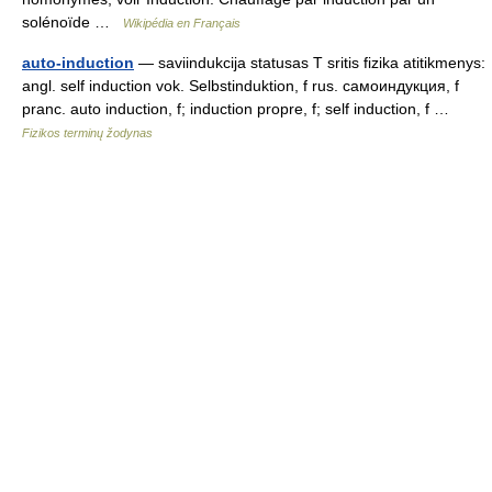
solénoïde …
Wikipédia en Français
auto-induction
— saviindukcija statusas T sritis fizika atitikmenys:
angl. self induction vok. Selbstinduktion, f rus. самоиндукция, f
pranc. auto induction, f; induction propre, f; self induction, f …
Fizikos terminų žodynas