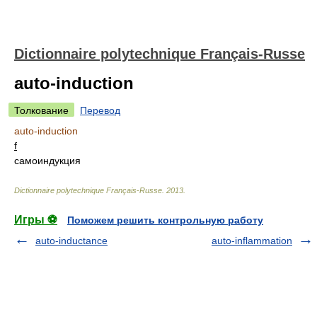
Dictionnaire polytechnique Français-Russe
auto-induction
Толкование
Перевод
auto-induction
f
самоиндукция
Dictionnaire polytechnique Français-Russe
.
2013
.
Игры ⚽
Поможем решить контрольную работу
auto-inductance
auto-inflammation